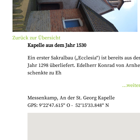
Zurück zur Übersicht
Kapelle aus dem Jahr 1530
Ein erster Sakralbau („Ecclesia“) ist bereits aus d
Jahr 1298 überliefert. Edelherr Konrad von Arnh
schenkte zu Eh
...weite
Messenkamp, An der St. Georg Kapelle
GPS: 9°22‘47.615“ O - 52°15‘33.848“ N