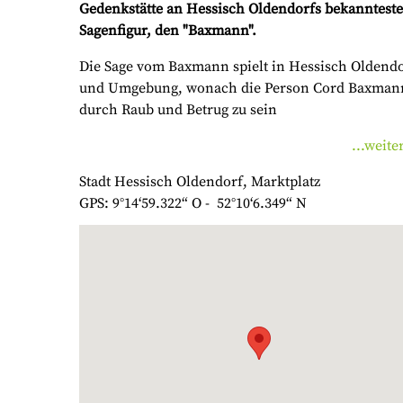
Gedenkstätte an Hessisch Oldendorfs bekanntest
Sagenfigur, den "Baxmann".
Die Sage vom Baxmann spielt in Hessisch Oldend
und Umgebung, wonach die Person Cord Baxman
durch Raub und Betrug zu sein
...weite
Stadt Hessisch Oldendorf, Marktplatz
GPS: 9°14‘59.322“ O - 52°10‘6.349“ N