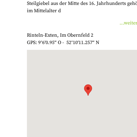
Steilgiebel aus der Mitte des 16. Jahrhunderts geh
im Mittelalter d
...weite
Rinteln-Exten, Im Obernfeld 2
GPS: 9°6‘0.95“ O - 52°10‘11.257“ N