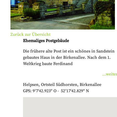
Zurück zur Übersicht
Ehemaliges Postgebäude
Die frühere alte Post ist ein schönes in Sandstein
gebautes Haus in der Birkenallee. Nach dem 1.
Weltkrieg baute Ferdinand
...weite
Helpsen, Ortsteil Südhorsten, Birkenallee
GPS: 9°7‘42.923“ O - 52°17‘42.829“ N